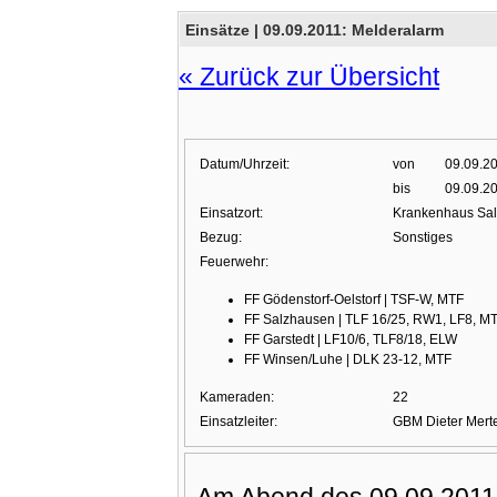
Einsätze |
09.09.2011: Melderalarm
« Zurück zur Übersicht
Datum/Uhrzeit:
von
09.09.2
bis
09.09.2
Einsatzort:
Krankenhaus Sa
Bezug:
Sonstiges
Feuerwehr:
FF Gödenstorf-Oelstorf | TSF-W, MTF
FF Salzhausen | TLF 16/25, RW1, LF8, M
FF Garstedt | LF10/6, TLF8/18, ELW
FF Winsen/Luhe | DLK 23-12, MTF
Kameraden:
22
Einsatzleiter:
GBM Dieter Mert