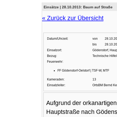
Einsätze |
28.10.2013: Baum auf Straße
« Zurück zur Übersicht
Datum/Uhrzeit:
von
28.10.2
bis
28.10.2
Einsatzort:
Gödenstorf, Haup
Bezug:
Technische Hilfe
Feuerwehr:
FF Gödenstorf-Oelstorf | TSF-W, MTF
Kameraden:
13
Einsatzleiter:
OrtsBM Bernd Kel
Aufgrund der orkanartigen
Hauptstraße nach Gödensto