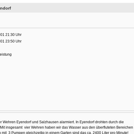
endorf
001 21:30 Uhr
001 23:50 Uhr
leistung
r Wehren Eyendorf und Salzhausen alarmiert. In Eyendorf drohten durch die
. Mit insgesamt vier Wehren haben wir das Wasser aus den überfluteten Bereichen
mit 3 Pumpen gleichzeitig in einem Garten sind das ca. 2400 Liter pro Minute!