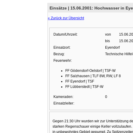
Einsätze |
15.06.2001: Hochwasser in Ey
« Zurück zur Übersicht
Datum/Uhrzeit:
von
15.06.2
bis
15.06.2
Einsatzort:
Eyendorf
Bezug:
Technische Hilfe
Feuerwehr:
FF Gödenstorf-Oelstorf | TSF-W
FF Salzhausen | TLF 8W, RW, LF 8
FF Eyendorf | TSF
FF Lübberstedt | TSF-W
Kameraden:
0
Einsatzleiter:
Gegen 21:30 Uhr wurden wir zur Unterstützung de
starken Regenschauer einige Keller vollzulaufen
in unbewohntes Gebiet gepumpt. Zu Spitzenzeiten 