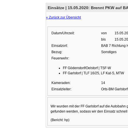
Einsätze |
15.05.2020: Brennt PKW auf BA
« Zurück zur Übersicht
Datum/Uhrzeit:
von
15.05.2
bis
15.05.2
Einsatzort:
BAB 7 Richtung
Bezug:
Sonstiges
Feuerwehr:
FF Gödenstorf/Oelstorf | TSF-W
FF Garlstorf | TLF 16/25, LF Kat-S, MTW
Kameraden:
14
Einsatzleiter:
Orts-BM Garlstor
Wir wurden mit der FF Garlstorf auf die Autobahn g
gefunden werden, sodass wir den Einsatz schnel
(Bericht: hp)