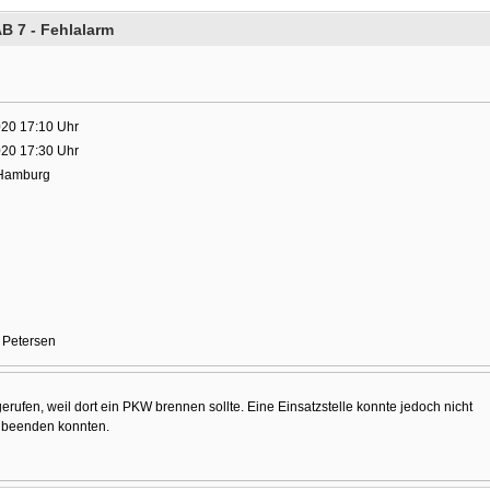
B 7 - Fehlalarm
020 17:10 Uhr
020 17:30 Uhr
 Hamburg
f Petersen
erufen, weil dort ein PKW brennen sollte. Eine Einsatzstelle konnte jedoch nicht
l beenden konnten.