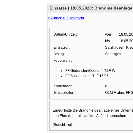
Einsätze |
18.05.2020: Brandmeldeanlage
« Zurück zur Übersicht
Datum/Uhrzeit:
von
18.05.2
bis
18.05.2
Einsatzort:
Salzhausen, Kr
Bezug:
Sonstiges
Feuerwehr:
FF Gödenstorf/Oelstorf | TSF-W
FF Salzhausen | TLF 16/25
Kameraden:
0
Einsatzleiter:
OLM Frahm, FF 
Erneut löste die Brandmeldeanlage eines Unter
den Einsatz bereits auf der Anfahrt abbrechen.
(Bericht: hp)