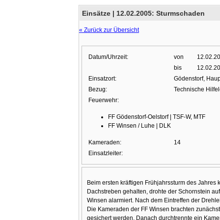
Einsätze |
12.02.2005: Sturmschaden
« Zurück zur Übersicht
Datum/Uhrzeit:
von
12.02.2
bis
12.02.2
Einsatzort:
Gödenstorf, Haup
Bezug:
Technische Hilfe
Feuerwehr:
FF Gödenstorf-Oelstorf | TSF-W, MTF
FF Winsen / Luhe | DLK
Kameraden:
14
Einsatzleiter:
Beim ersten kräftigen Frühjahrssturm des Jahres 
Dachstreben gehalten, drohte der Schornstein auf 
Winsen alarmiert. Nach dem Eintreffen der Drehle
Die Kameraden der FF Winsen brachten zunächst z
gesichert werden. Danach durchtrennte ein Kamera