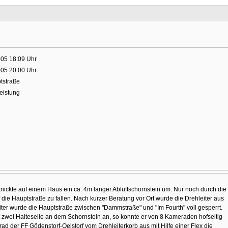
005 18:09 Uhr
005 20:00 Uhr
tstraße
leistung
knickte auf einem Haus ein ca. 4m langer Abluftschornstein um. Nur noch durch die
die Hauptstraße zu fallen. Nach kurzer Beratung vor Ort wurde die Drehleiter aus
iter wurde die Hauptstraße zwischen "Dammstraße" und "Im Fourth" voll gesperrt.
wei Halteseile an dem Schornstein an, so konnte er von 8 Kameraden hofseitig
d der FF Gödenstorf-Oelstorf vom Drehleiterkorb aus mit Hilfe einer Flex die