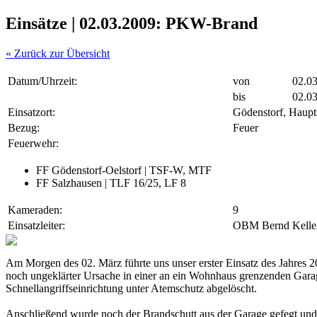
Einsätze |
02.03.2009: PKW-Brand
« Zurück zur Übersicht
Datum/Uhrzeit:
von
02.0
bis
02.0
Einsatzort:
Gödenstorf, Haupt
Bezug:
Feuer
Feuerwehr:
FF Gödenstorf-Oelstorf | TSF-W, MTF
FF Salzhausen | TLF 16/25, LF 8
Kameraden:
9
Einsatzleiter:
OBM Bernd Kelle
Am Morgen des 02. März führte uns unser erster Einsatz des Jahre
noch ungeklärter Ursache in einer an ein Wohnhaus grenzenden Gara
Schnellangriffseinrichtung unter Atemschutz abgelöscht.
Anschließend wurde noch der Brandschutt aus der Garage gefegt und 