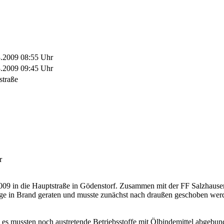
3.2009 08:55 Uhr
3.2009 09:45 Uhr
straße
r
s 2009 in die Hauptstraße in Gödenstorf. Zusammen mit der FF Salzha
ge in Brand geraten und musste zunächst nach draußen geschoben wer
es mussten noch austretende Betriebsstoffe mit Ölbindemittel abgebun