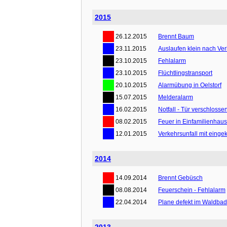
2015
26.12.2015
Brennt Baum
23.11.2015
Auslaufen klein nach Ver
23.10.2015
Fehlalarm
23.10.2015
Flüchtlingstransport
20.10.2015
Alarmübung in Oelstorf
15.07.2015
Melderalarm
16.02.2015
Notfall - Tür verschlosse
08.02.2015
Feuer in Einfamilienhaus
12.01.2015
Verkehrsunfall mit eing
2014
14.09.2014
Brennt Gebüsch
08.08.2014
Feuerschein - Fehlalarm
22.04.2014
Plane defekt im Waldba