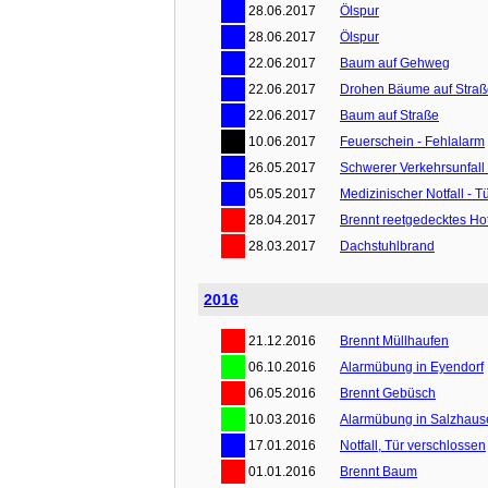
28.06.2017
Ölspur
28.06.2017
Ölspur
22.06.2017
Baum auf Gehweg
22.06.2017
Drohen Bäume auf Straße
22.06.2017
Baum auf Straße
10.06.2017
Feuerschein - Fehlalarm
26.05.2017
Schwerer Verkehrsunfall 
05.05.2017
Medizinischer Notfall - T
28.04.2017
Brennt reetgedecktes Ho
28.03.2017
Dachstuhlbrand
2016
21.12.2016
Brennt Müllhaufen
06.10.2016
Alarmübung in Eyendorf
06.05.2016
Brennt Gebüsch
10.03.2016
Alarmübung in Salzhaus
17.01.2016
Notfall, Tür verschlossen
01.01.2016
Brennt Baum