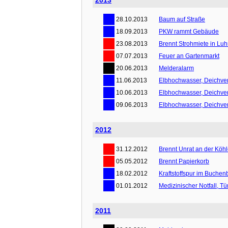
2013
28.10.2013
Baum auf Straße
18.09.2013
PKW rammt Gebäude
23.08.2013
Brennt Strohmiete in Lu
07.07.2013
Feuer an Gartenmarkt
20.06.2013
Melderalarm
11.06.2013
Elbhochwasser, Deichver
10.06.2013
Elbhochwasser, Deichver
09.06.2013
Elbhochwasser, Deichver
2012
31.12.2012
Brennt Unrat an der Köhl
05.05.2012
Brennt Papierkorb
18.02.2012
Kraftstoffspur im Buchen
01.01.2012
Medizinischer Notfall, T
2011