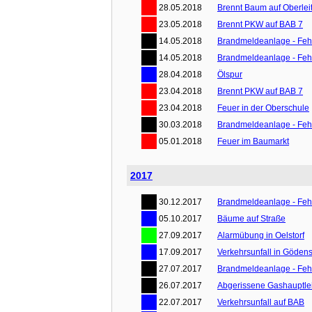
28.05.2018
Brennt Baum auf Oberlei
23.05.2018
Brennt PKW auf BAB 7
14.05.2018
Brandmeldeanlage - Feh
14.05.2018
Brandmeldeanlage - Feh
28.04.2018
Ölspur
23.04.2018
Brennt PKW auf BAB 7
23.04.2018
Feuer in der Oberschule
30.03.2018
Brandmeldeanlage - Feh
05.01.2018
Feuer im Baumarkt
2017
30.12.2017
Brandmeldeanlage - Feh
05.10.2017
Bäume auf Straße
27.09.2017
Alarmübung in Oelstorf
17.09.2017
Verkehrsunfall in Gödens
27.07.2017
Brandmeldeanlage - Feh
26.07.2017
Abgerissene Gashauptle
22.07.2017
Verkehrsunfall auf BAB