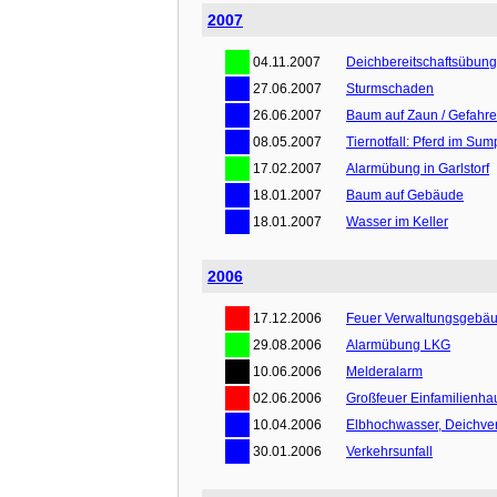
2007
04.11.2007
Deichbereitschaftsübung
27.06.2007
Sturmschaden
26.06.2007
Baum auf Zaun / Gefahr
08.05.2007
Tiernotfall: Pferd im Sum
17.02.2007
Alarmübung in Garlstorf
18.01.2007
Baum auf Gebäude
18.01.2007
Wasser im Keller
2006
17.12.2006
Feuer Verwaltungsgebä
29.08.2006
Alarmübung LKG
10.06.2006
Melderalarm
02.06.2006
Großfeuer Einfamilienha
10.04.2006
Elbhochwasser, Deichver
30.01.2006
Verkehrsunfall