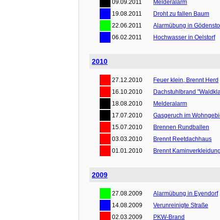
09.09.2011
Melderalarm
19.08.2011
Droht zu fallen Baum
22.06.2011
Alarmübung in Gödensto
06.02.2011
Hochwasser in Oelstorf
2010
27.12.2010
Feuer klein, Brennt Herd
16.10.2010
Dachstuhlbrand "Waldkl
18.08.2010
Melderalarm
17.07.2010
Gasgeruch im Wohngebi
15.07.2010
Brennen Rundballen
03.03.2010
Brennt Reetdachhaus
01.01.2010
Brennt Kaminverkleidun
2009
27.08.2009
Alarmübung in Eyendorf
14.08.2009
Verunreinigte Straße
02.03.2009
PKW-Brand