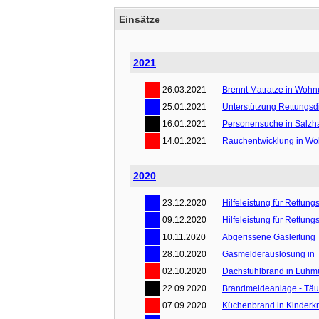
Einsätze
2021
26.03.2021
Brennt Matratze in Woh
25.01.2021
Unterstützung Rettungsd
16.01.2021
Personensuche in Salz
14.01.2021
Rauchentwicklung in W
2020
23.12.2020
Hilfeleistung für Rettung
09.12.2020
Hilfeleistung für Rettung
10.11.2020
Abgerissene Gasleitung
28.10.2020
Gasmelderauslösung in 
02.10.2020
Dachstuhlbrand in Luhm
22.09.2020
Brandmeldeanlage - Tä
07.09.2020
Küchenbrand in Kinderk