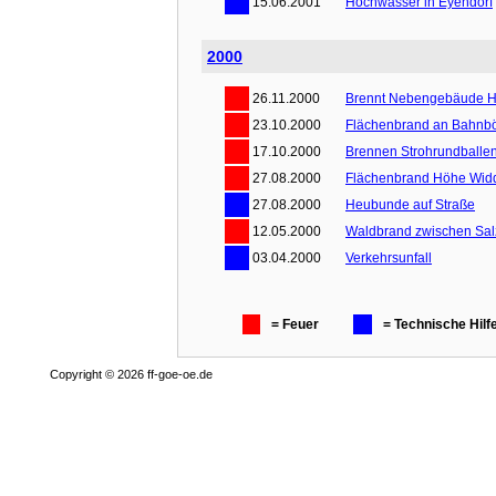
15.06.2001
Hochwasser in Eyendorf
2000
26.11.2000
Brennt Nebengebäude H
23.10.2000
Flächenbrand an Bahnb
17.10.2000
Brennen Strohrundballen
27.08.2000
Flächenbrand Höhe Wid
27.08.2000
Heubunde auf Straße
12.05.2000
Waldbrand zwischen Sal
03.04.2000
Verkehrsunfall
= Feuer
= Technische Hilf
Copyright © 2026 ff-goe-oe.de