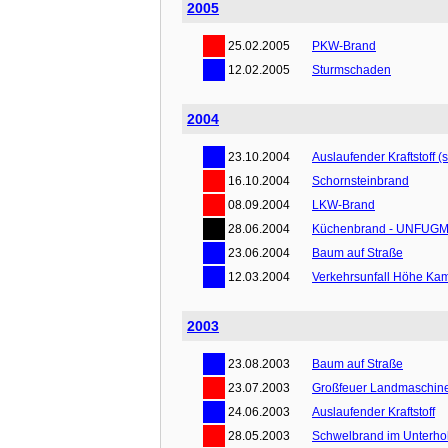
2005
25.02.2005
PKW-Brand
12.02.2005
Sturmschaden
2004
23.10.2004
Auslaufender Kraftstoff (s
16.10.2004
Schornsteinbrand
08.09.2004
LKW-Brand
28.06.2004
Küchenbrand - UNFUG
23.06.2004
Baum auf Straße
12.03.2004
Verkehrsunfall Höhe K
2003
23.08.2003
Baum auf Straße
23.07.2003
Großfeuer Landmaschine
24.06.2003
Auslaufender Kraftstoff
28.05.2003
Schwelbrand im Unterho