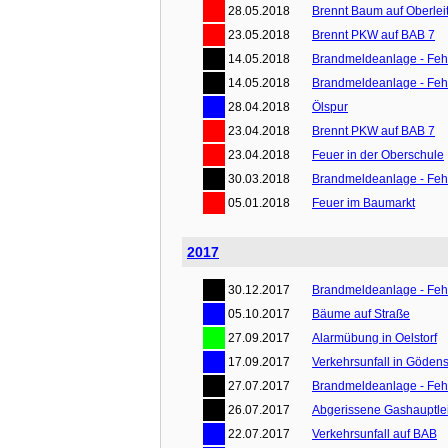
28.05.2018
Brennt Baum auf Oberlei
23.05.2018
Brennt PKW auf BAB 7
14.05.2018
Brandmeldeanlage - Feh
14.05.2018
Brandmeldeanlage - Feh
28.04.2018
Ölspur
23.04.2018
Brennt PKW auf BAB 7
23.04.2018
Feuer in der Oberschule
30.03.2018
Brandmeldeanlage - Feh
05.01.2018
Feuer im Baumarkt
2017
30.12.2017
Brandmeldeanlage - Feh
05.10.2017
Bäume auf Straße
27.09.2017
Alarmübung in Oelstorf
17.09.2017
Verkehrsunfall in Gödens
27.07.2017
Brandmeldeanlage - Feh
26.07.2017
Abgerissene Gashauptle
22.07.2017
Verkehrsunfall auf BAB