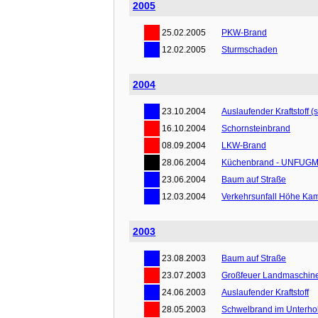
2005
25.02.2005
PKW-Brand
12.02.2005
Sturmschaden
2004
23.10.2004
Auslaufender Kraftstoff (s
16.10.2004
Schornsteinbrand
08.09.2004
LKW-Brand
28.06.2004
Küchenbrand - UNFUG
23.06.2004
Baum auf Straße
12.03.2004
Verkehrsunfall Höhe K
2003
23.08.2003
Baum auf Straße
23.07.2003
Großfeuer Landmaschine
24.06.2003
Auslaufender Kraftstoff
28.05.2003
Schwelbrand im Unterho