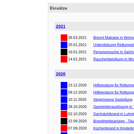
Einsätze
2021
26.03.2021
Brennt Matratze in Woh
25.01.2021
Unterstützung Rettungsd
16.01.2021
Personensuche in Salz
14.01.2021
Rauchentwicklung in W
2020
23.12.2020
Hilfeleistung für Rettung
09.12.2020
Hilfeleistung für Rettung
10.11.2020
Abgerissene Gasleitung
28.10.2020
Gasmelderauslösung in 
02.10.2020
Dachstuhlbrand in Luhm
22.09.2020
Brandmeldeanlage - Tä
07.09.2020
Küchenbrand in Kinderk