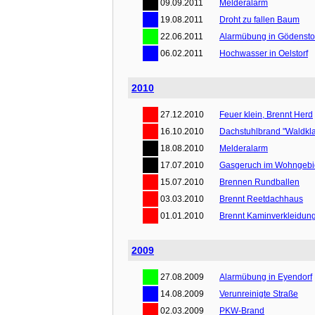
09.09.2011
Melderalarm
19.08.2011
Droht zu fallen Baum
22.06.2011
Alarmübung in Gödensto
06.02.2011
Hochwasser in Oelstorf
2010
27.12.2010
Feuer klein, Brennt Herd
16.10.2010
Dachstuhlbrand "Waldkl
18.08.2010
Melderalarm
17.07.2010
Gasgeruch im Wohngebi
15.07.2010
Brennen Rundballen
03.03.2010
Brennt Reetdachhaus
01.01.2010
Brennt Kaminverkleidun
2009
27.08.2009
Alarmübung in Eyendorf
14.08.2009
Verunreinigte Straße
02.03.2009
PKW-Brand