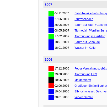
2007
04.11.2007
Deichbereitschaftsübung
27.06.2007
Sturmschaden
26.06.2007
Baum auf Zaun / Gefahr
08.05.2007
Tiernotfall: Pferd im Sum
17.02.2007
Alarmübung in Garlstorf
18.01.2007
Baum auf Gebäude
18.01.2007
Wasser im Keller
2006
17.12.2006
Feuer Verwaltungsgebä
29.08.2006
Alarmübung LKG
10.06.2006
Melderalarm
02.06.2006
Großfeuer Einfamilienha
10.04.2006
Elbhochwasser, Deichver
30.01.2006
Verkehrsunfall