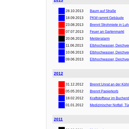
2013
28.10.2013
Baum auf Straße
18.09.2013
PKW rammt Gebäude
23.08.2013
Brennt Strohmiete in Lu
07.07.2013
Feuer an Gartenmarkt
20.06.2013
Melderalarm
11.06.2013
Elbhochwasser, Deichver
10.06.2013
Elbhochwasser, Deichver
09.06.2013
Elbhochwasser, Deichver
2012
31.12.2012
Brennt Unrat an der Köhl
05.05.2012
Brennt Papierkorb
18.02.2012
Kraftstoffspur im Buchen
01.01.2012
Medizinischer Notfall, T
2011