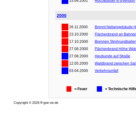
15.06.2001
Hochwasser in Eyendorf
2000
26.11.2000
Brennt Nebengebäude H
23.10.2000
Flächenbrand an Bahnb
17.10.2000
Brennen Strohrundballen
27.08.2000
Flächenbrand Höhe Wid
27.08.2000
Heubunde auf Straße
12.05.2000
Waldbrand zwischen Sal
03.04.2000
Verkehrsunfall
= Feuer
= Technische Hilf
Copyright © 2026 ff-goe-oe.de