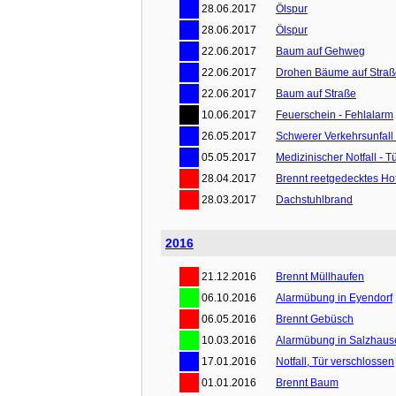
28.06.2017
Ölspur
28.06.2017
Ölspur
22.06.2017
Baum auf Gehweg
22.06.2017
Drohen Bäume auf Straße
22.06.2017
Baum auf Straße
10.06.2017
Feuerschein - Fehlalarm
26.05.2017
Schwerer Verkehrsunfall 
05.05.2017
Medizinischer Notfall - T
28.04.2017
Brennt reetgedecktes Ho
28.03.2017
Dachstuhlbrand
2016
21.12.2016
Brennt Müllhaufen
06.10.2016
Alarmübung in Eyendorf
06.05.2016
Brennt Gebüsch
10.03.2016
Alarmübung in Salzhaus
17.01.2016
Notfall, Tür verschlossen
01.01.2016
Brennt Baum