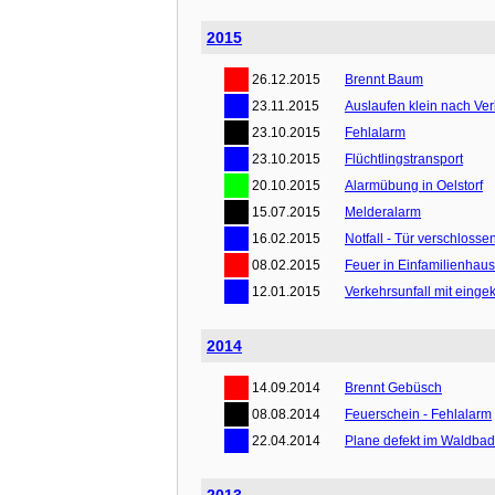
2015
26.12.2015
Brennt Baum
23.11.2015
Auslaufen klein nach Ver
23.10.2015
Fehlalarm
23.10.2015
Flüchtlingstransport
20.10.2015
Alarmübung in Oelstorf
15.07.2015
Melderalarm
16.02.2015
Notfall - Tür verschlosse
08.02.2015
Feuer in Einfamilienhaus
12.01.2015
Verkehrsunfall mit eing
2014
14.09.2014
Brennt Gebüsch
08.08.2014
Feuerschein - Fehlalarm
22.04.2014
Plane defekt im Waldba